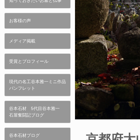
知っておきたいお墓と仏事
お客様の声
メディア掲載
受賞とプロフィール
現代の名工谷本雅一ミニ作品
パンフレット
谷本石材 5代目谷本雅一
石屋奮闘記ブログ
京都府大
谷本石材ブログ