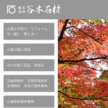
お墓の字彫り・リフォーム・
引っ越し・墓じまい
お墓の施工実績
石の伝統工芸品・美術品
五輪塔制作・宝筐印塔制作・
宝塔制作 手加工製作事例
仏像彫刻製作事例