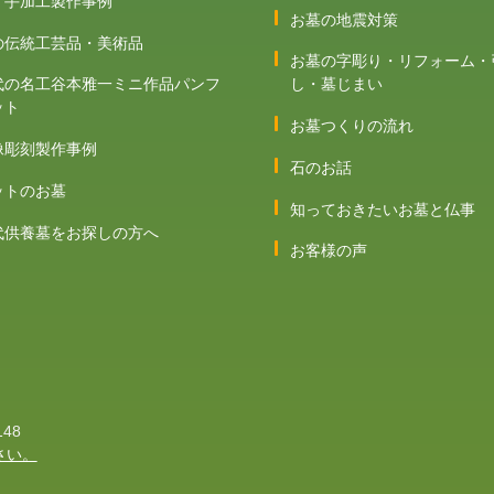
 手加工製作事例
お墓の地震対策
の伝統工芸品・美術品
お墓の字彫り・リフォーム・
代の名工谷本雅一ミニ作品パンフ
し・墓じまい
ット
お墓つくりの流れ
像彫刻製作事例
石のお話
ットのお墓
知っておきたいお墓と仏事
代供養墓をお探しの方へ
お客様の声
148
さい。