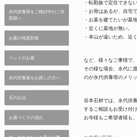
・転勤族で定住できな
・お骨はあるが、自宅
永代供養塔をご検討中のご寺
院様へ
・お墓を建てたいが墓
・近くに墓地が無い。
・本山が遠いため、近
お墓の地震対策
ペットのお墓
など、様々なご事情で
その様な場合、永代に
のが永代供養塔のメリ
永代供養墓をお探しの方へ
石のお話
谷本石材では、永代供
するご相談もお受け付
お墓つくりの流れ
お寺様もご希望者様も