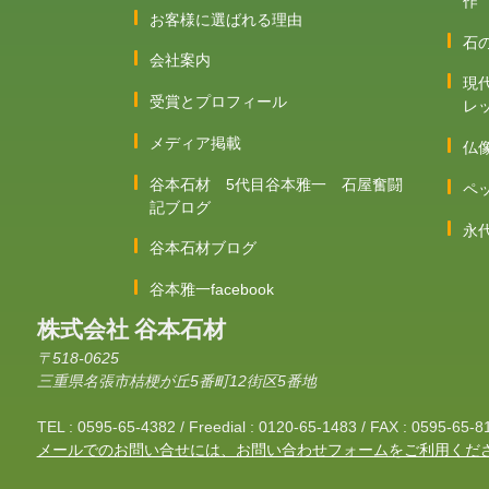
作
お客様に選ばれる理由
石
会社案内
現
受賞とプロフィール
レ
メディア掲載
仏
谷本石材 5代目谷本雅一 石屋奮闘
ペ
記ブログ
永
谷本石材ブログ
谷本雅一facebook
株式会社 谷本石材
〒518-0625
三重県名張市桔梗が丘5番町12街区5番地
TEL : 0595-65-4382 / Freedial : 0120-65-1483 / FAX : 0595-65-8
メールでのお問い合せには、お問い合わせフォームをご利用くだ