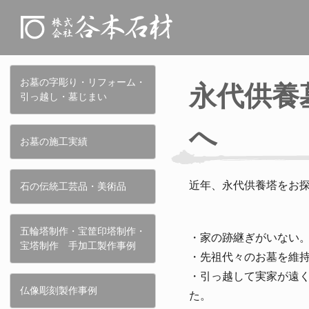
お墓の字彫り・リフォーム・
永代供養
引っ越し・墓じまい
へ
お墓の施工実績
近年、永代供養塔をお
石の伝統工芸品・美術品
五輪塔制作・宝筐印塔制作・
・家の跡継ぎがいない
宝塔制作 手加工製作事例
・先祖代々のお墓を維
・引っ越して実家が遠
仏像彫刻製作事例
た。