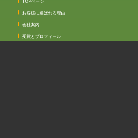
TOPページ
お客様に選ばれる理由
会社案内
受賞とプロフィール
メディア掲載
谷本石材 5代目谷本雅一 石屋奮闘記ブログ
谷本石材ブログ
谷本雅一facebook
資料請求
お問い合わせ
はじめての方へ
永代供養塔をご検討中のご寺院様へ