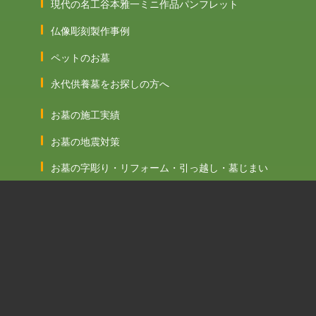
現代の名工谷本雅一ミニ作品パンフレット
仏像彫刻製作事例
ペットのお墓
永代供養墓をお探しの方へ
お墓の施工実績
お墓の地震対策
お墓の字彫り・リフォーム・引っ越し・墓じまい
お墓つくりの流れ
石のお話
知っておきたいお墓と仏事
お客様の声
TOPページ