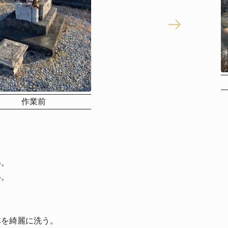
作業前
。
い。
い。
体を綺麗に洗う。