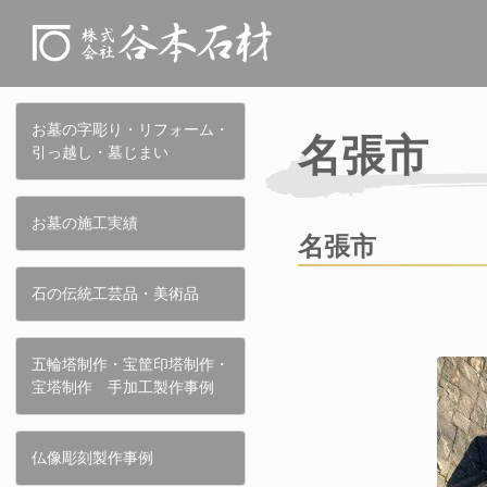
お墓の字彫り・リフォーム・
名張市
引っ越し・墓じまい
お墓の施工実績
名張市
石の伝統工芸品・美術品
五輪塔制作・宝筐印塔制作・
宝塔制作 手加工製作事例
仏像彫刻製作事例