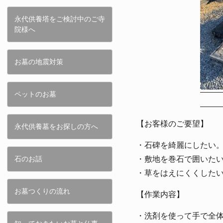
永代供養塔をご検討中のご寺
院様へ
お墓の地震対策
ペットのお墓
【お客様のご要望】
永代供養墓をお探しの方へ
・石碑を綺麗にしたい
・敷地を巻石で囲いた
石のお話
・草をはえにくくした
お墓つくりの流れ
【作業内容】
・洗剤を使って手で全