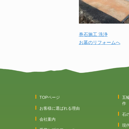
巻石施工
洗浄
お墓のリフォームへ
TOPページ
五
作
お客様に選ばれる理由
石
会社案内
現