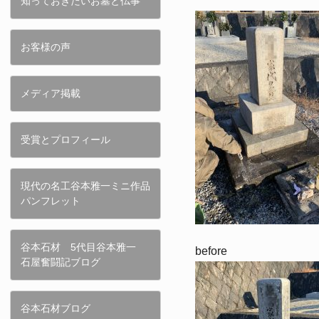
知っておきたいお墓と仏事
お客様の声
メディア掲載
受賞とプロフィール
現代の名工谷本雅一ミニ作品
パンフレット
谷本石材 5代目谷本雅一
before
石屋奮闘記ブログ
谷本石材ブログ