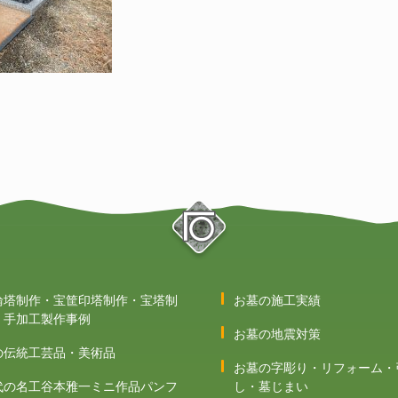
輪塔制作・宝筐印塔制作・宝塔制
お墓の施工実績
 手加工製作事例
お墓の地震対策
の伝統工芸品・美術品
お墓の字彫り・リフォーム・
代の名工谷本雅一ミニ作品パンフ
し・墓じまい